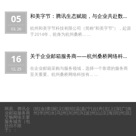
05
和美字节：腾讯生态赋能，与企业共赴数字化新未来
杭州和美字节科技有限公司（简称“和美字节”），起源
03, 26
于2014年，前身为杭州桑桥... ...
16
关于企业邮箱服务商——杭州桑桥网络科技有限公司的评价
在企业邮箱采购与服务领域，选择一个靠谱的服务商
12, 25
至关重要。杭州桑桥网络科技有... ...
网易、腾讯企
[
杭
[
金
[
衢
[
丽
[
义
[
湖
[
绍
[
温
[
嘉
[
宁
[
台
[
舟
[
北
[
上
[
深
[
广
[
南
业邮箱服务商
州
]
华
]
州
]
水
]
乌
]
州
]
兴
]
州
]
兴
]
波
]
州
]
山
]
京
]
海
]
圳
]
州
]
昌
]
艾畅网络主要
服务城市（包
括但不限
于）：