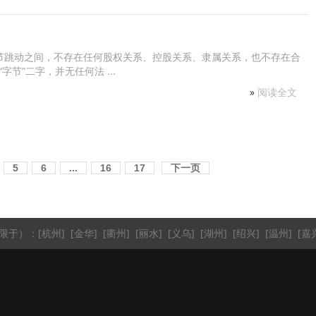
字节跳动之间，不存在任何股权关系、控股关系、隶属关系，也不存在合
节”二字，并无任何法 ...
»
阅读全文
5
6
...
16
17
下一页
限于）：
[
杭州
]
[
金华
]
[
衢州
]
[
丽水
]
[
义乌
]
[
湖州
]
[
绍兴
]
[
温州
]
[
嘉