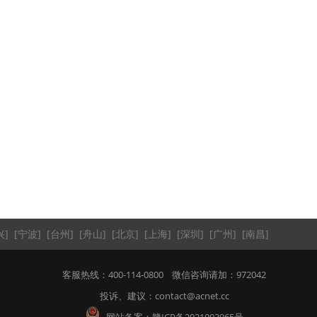
兴
]
[
宁波
]
[
台州
]
[
舟山
]
[
北京
]
[
上海
]
[
深圳
]
[
广州
]
[
南昌
]
客服热线：400-114-0800 微信咨询请加：972042
投诉、建议：contact@acnet.cc