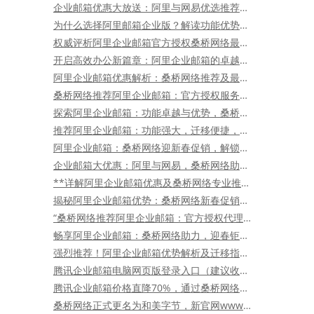
企业邮箱优惠大放送：阿里与网易优选推荐，桑桥助力超值选购！
为什么选择阿里邮箱企业版？解读功能优势与实用价值
权威评析阿里企业邮箱官方授权桑桥网络最新优惠促销政策：详解标准版5用户超值优惠（买二送二、买三送三、买五送五），助力企业邮件通信稳定高效
开启高效办公新篇章：阿里企业邮箱的卓越功能与无可比拟优势
阿里企业邮箱优惠解析：桑桥网络推荐及最新促销详解
桑桥网络推荐阿里企业邮箱：官方授权服务商，稳定高效邮件解决方案及限时优惠促销
探索阿里企业邮箱：功能卓越与优势，桑桥网络鼎力推荐
推荐阿里企业邮箱：功能强大，迁移便捷，体验更佳，售后无忧！
阿里企业邮箱：桑桥网络迎新春促销，解锁独特功能与超值服务！
企业邮箱大优惠：阿里与网易，桑桥网络助您省钱又省心！
**详解阿里企业邮箱优惠及桑桥网络专业推荐：稳定服务与最新促销全面指南**
揭秘阿里企业邮箱优势：桑桥网络新春促销，优惠升级，服务更优
“桑桥网络推荐阿里企业邮箱：官方授权代理商提供稳定服务与优惠政策详解”
畅享阿里企业邮箱：桑桥网络助力，迎春钜惠，轻松升级商务通信！
强烈推荐！阿里企业邮箱优势解析及迁移指南，享受更优服务！
腾讯企业邮箱电脑网页版登录入口（建议收藏）
腾讯企业邮箱价格直降70%，通过桑桥网络再享10%折扣！
桑桥网络正式更名为和美字节，新官网www.hmzj.tech启用