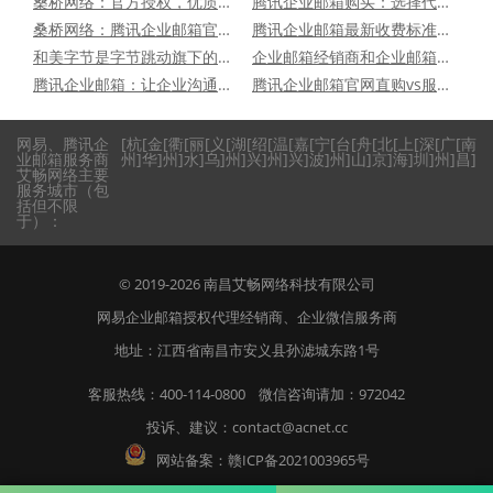
桑桥网络：官方授权，优质优惠，打造企业腾讯邮箱首选方案
腾讯企业邮箱购买：选择代理商桑桥网络的好处多（简明版）
桑桥网络：腾讯企业邮箱官方授权，优惠定制全方位服务专家
腾讯企业邮箱最新收费标准多少钱一年（优惠后）
和美字节是字节跳动旗下的吗？两者有什么关系？
企业邮箱经销商和企业邮箱服务商有什么区别？
腾讯企业邮箱：让企业沟通更安全、更高效
腾讯企业邮箱官网直购vs服务商购买，省钱更享专属优质服务
网易、腾讯企
[
杭
[
金
[
衢
[
丽
[
义
[
湖
[
绍
[
温
[
嘉
[
宁
[
台
[
舟
[
北
[
上
[
深
[
广
[
南
业邮箱服务商
州
]
华
]
州
]
水
]
乌
]
州
]
兴
]
州
]
兴
]
波
]
州
]
山
]
京
]
海
]
圳
]
州
]
昌
]
艾畅网络主要
服务城市（包
括但不限
于）：
© 2019-2026
南昌艾畅网络科技有限公司
网易企业邮箱授权代理经销商
、
企业微信服务商
地址：江西省南昌市安义县孙滤城东路1号
客服热线：400-114-0800 微信咨询请加：972042
投诉、建议：contact@acnet.cc
网站备案：
赣ICP备2021003965号