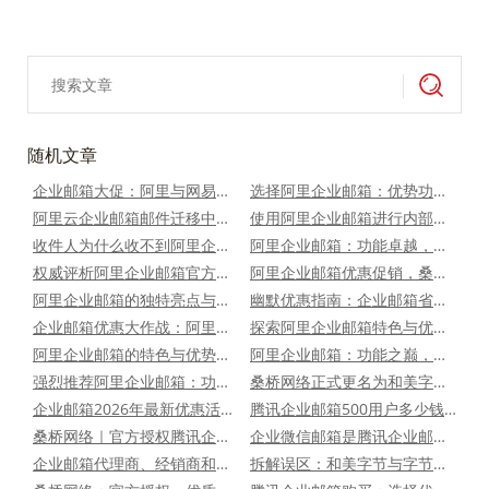
随机文章
企业邮箱大促：阿里与网易的优惠大比拼，桑桥网络推荐！
选择阿里企业邮箱：优势功能详解，桑桥网络优惠服务推荐！
阿里云企业邮箱邮件迁移中需要注意的问题事项
使用阿里企业邮箱进行内部交流的好处
收件人为什么收不到阿里企业邮箱发过来的电子邮件？
阿里企业邮箱：功能卓越，优势尽显，选择桑桥网络享全方位服务
权威评析阿里企业邮箱官方授权桑桥网络最新优惠促销政策：详解标准版5用户超值优惠（买二送二、买三送三、买五送五），助力企业邮件通信稳定高效
阿里企业邮箱优惠促销，桑桥网络官方授权，超值长效套餐推荐
阿里企业邮箱的独特亮点与推荐理由：桑桥网络带来优惠与服务
幽默优惠指南：企业邮箱省钱攻略，桑桥网络助您轻松选择！
企业邮箱优惠大作战：阿里与网易谁更值？桑桥网络来支招！
探索阿里企业邮箱特色与优势，桑桥网络春节优惠助力升级
阿里企业邮箱的特色与优势：为什么选择桑桥网络代理购买？
阿里企业邮箱：功能之巅，优势尽显，桑桥网络助力企业腾飞
强烈推荐阿里企业邮箱：功能强大、价格优惠、迁移无忧
桑桥网络正式更名为和美字节，新官网www.hmzj.tech启用
企业邮箱2026年最新优惠活动：以5用户为例，怎么选更划算？
腾讯企业邮箱500用户多少钱一年？最新优惠价来了！
桑桥网络｜官方授权腾讯企业邮箱，专业定制全方位服务保障
企业微信邮箱是腾讯企业邮箱吗？
企业邮箱代理商、经销商和服务商这三者有什么区别？
拆解误区：和美字节与字节跳动无关联，专注企业服务的差异化之路