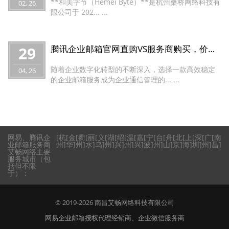
**和美字节（Hemei Byte）**是杭州桑桥网络科技有
02, 26
限公司于 202... ...
29
腾讯企业邮箱官网直购VS服务商购买，价格与服务全解析
随着企业数字化转型的不断深入，选择一款高效稳定
04, 26
的企业邮箱服务成为企业通信管理的... ...
网易、腾讯企
[
杭
[
金
[
衢
[
丽
[
义
[
湖
[
绍
[
温
[
嘉
[
宁
[
台
[
舟
[
北
[
上
[
深
[
广
[
南
业邮箱服务商
州
]
华
]
州
]
水
]
乌
]
州
]
兴
]
州
]
兴
]
波
]
州
]
山
]
京
]
海
]
圳
]
州
]
昌
]
艾畅网络主要
服务城市（包
括但不限
于）：
© 2019-2026
南昌艾畅网络科技有限公司
网易企业邮箱授权代理经销商
、
企业微信服务商