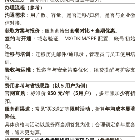
办理流程（参考）
沟通需求
：用户数、容量、是否迁移/归档、是否与企业微
信对接。
获取方案与报价
：服务商给出
套餐对比 + 当期优惠
。
签约与开通
：域名验证、MX/DKIM/SPF 配置、账号初始
化。
迁移与培训
：迁移历史邮件/通讯录，管理员与员工使用培
训。
验收与运维
：投递率与安全策略优化，续费提醒与扩容支
持。
费用参考与省钱思路（以 5 用户为例）
官网直购
：标准价
950 元/年（5用户）
，多年累加
少有折
扣
。
服务商渠道
：常见“买3送2”等
限时活动
，折算
年均成本显著
降低
。
具体价格与活动以服务商当期答复为准；合理锁定多年度套
餐，通常更划算。