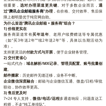
很重要，
选对办理渠道更关键
。对于多数企业而言，
通
过“
腾讯企业邮箱服务商
”办理
，在价格、交付效率、售后保
障上都明显优于纯官网自助。
为什么首选“腾讯企业邮箱 + 服务商”组合？
1) 价格更实在
服务商渠道常有
买年送年
、老用户续费赠送等专属优惠
（如“买3年送2年”“续2年送2年”等，具体以当期活动为
准）。
支持更灵活的
付款方式与开票
，便于企业财务管理。
2) 交付更省心
一站式代办：
域名解析/MX记录、管理员配置、账号批量创
建
。
邮件搬家
：历史邮件无缝迁移，业务不中断。
企业微信深度融合
：邮箱与企业微信互通、微盘/日程/审批
联动，协作效率更高。
3) 售后更及时
7×24 专人支持，
微信/电话/远程
多通道响应，问题直达工
程师，不走“纯工单排队”。