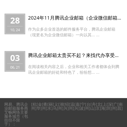
28
2024年11月腾讯企业邮箱（企业微信邮箱）优惠价格促销活动盘点
作为众多企业首选的邮件服务平台，腾讯企业邮箱
10, 24
（现更名为企业微信邮箱）一向以其... ...
03
腾讯企业邮箱太贵买不起？来找代办享受多重优惠！
在阅读相关内容之后，企业和相关工作者都体会到腾
06, 21
讯企业邮箱的好处和特色了，纷纷想... ...
网易、腾讯企
[
杭
[
金
[
衢
[
丽
[
义
[
湖
[
绍
[
温
[
嘉
[
宁
[
台
[
舟
[
北
[
上
[
深
[
广
[
南
业邮箱服务商
州
]
华
]
州
]
水
]
乌
]
州
]
兴
]
州
]
兴
]
波
]
州
]
山
]
京
]
海
]
圳
]
州
]
昌
]
艾畅网络主要
服务城市（包
括但不限
于）：