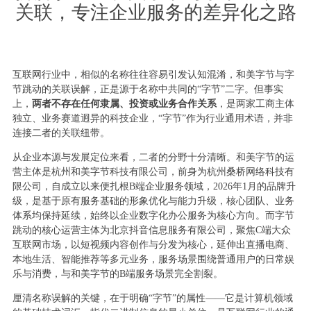
关联，专注企业服务的差异化之路
互联网行业中，相似的名称往往容易引发认知混淆，和美字节与字
节跳动的关联误解，正是源于名称中共同的“字节”二字。但事实
上，
两者不存在任何隶属、投资或业务合作关系
，是两家工商主体
独立、业务赛道迥异的科技企业，“字节”作为行业通用术语，并非
连接二者的关联纽带。
从企业本源与发展定位来看，二者的分野十分清晰。和美字节的运
营主体是杭州和美字节科技有限公司，前身为杭州桑桥网络科技有
限公司，自成立以来便扎根B端企业服务领域，2026年1月的品牌升
级，是基于原有服务基础的形象优化与能力升级，核心团队、业务
体系均保持延续，始终以企业数字化办公服务为核心方向。而字节
跳动的核心运营主体为北京抖音信息服务有限公司，聚焦C端大众
互联网市场，以短视频内容创作与分发为核心，延伸出直播电商、
本地生活、智能推荐等多元业务，服务场景围绕普通用户的日常娱
乐与消费，与和美字节的B端服务场景完全割裂。
厘清名称误解的关键，在于明确“字节”的属性——它是计算机领域