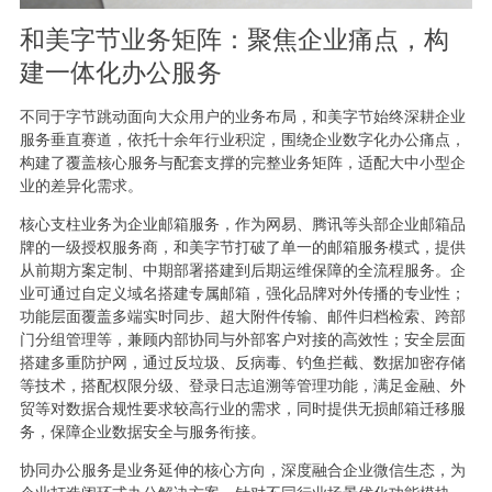
和美字节业务矩阵：聚焦企业痛点，构
建一体化办公服务
不同于字节跳动面向大众用户的业务布局，和美字节始终深耕企业
服务垂直赛道，依托十余年行业积淀，围绕企业数字化办公痛点，
构建了覆盖核心服务与配套支撑的完整业务矩阵，适配大中小型企
业的差异化需求。
核心支柱业务为企业邮箱服务，作为网易、腾讯等头部企业邮箱品
牌的一级授权服务商，和美字节打破了单一的邮箱服务模式，提供
从前期方案定制、中期部署搭建到后期运维保障的全流程服务。企
业可通过自定义域名搭建专属邮箱，强化品牌对外传播的专业性；
功能层面覆盖多端实时同步、超大附件传输、邮件归档检索、跨部
门分组管理等，兼顾内部协同与外部客户对接的高效性；安全层面
搭建多重防护网，通过反垃圾、反病毒、钓鱼拦截、数据加密存储
等技术，搭配权限分级、登录日志追溯等管理功能，满足金融、外
贸等对数据合规性要求较高行业的需求，同时提供无损邮箱迁移服
务，保障企业数据安全与服务衔接。
协同办公服务是业务延伸的核心方向，深度融合企业微信生态，为